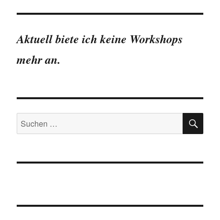
Aktuell biete ich keine Workshops
mehr an.
SU
Suchen
nach:
Gib deine E-Mail-Adresse ein ...