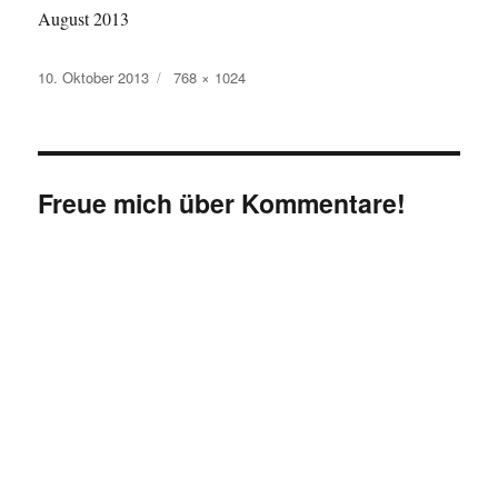
August 2013
Veröffentlicht
Originalgröße
10. Oktober 2013
768 × 1024
am
Freue mich über Kommentare!