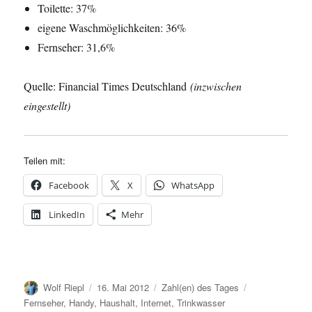
Toilette: 37%
eigene Waschmöglichkeiten: 36%
Fernseher: 31,6%
Quelle: Financial Times Deutschland
(inzwischen
eingestellt)
Teilen mit:
Facebook
X
WhatsApp
LinkedIn
Mehr
Autor
Veröffentlicht
Kategorien
Schlagwörter
Wolf Riepl
16. Mai 2012
Zahl(en) des Tages
am
Fernseher
,
Handy
,
Haushalt
,
Internet
,
Trinkwasser