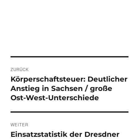
Beitragsnavigation
ZURÜCK
Körperschaftsteuer: Deutlicher
Vorheriger
Beitrag:
Anstieg in Sachsen / große
Ost-West-Unterschiede
WEITER
Einsatzstatistik der Dresdner
Nächster