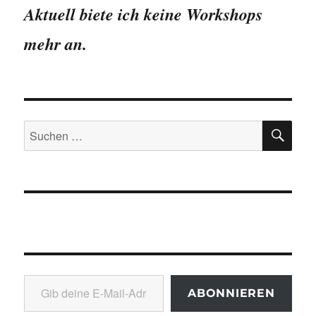
Aktuell biete ich keine Workshops
mehr an.
SU
Suchen
nach:
Gib deine E-Mail-Adresse ein ...
ABONNIEREN