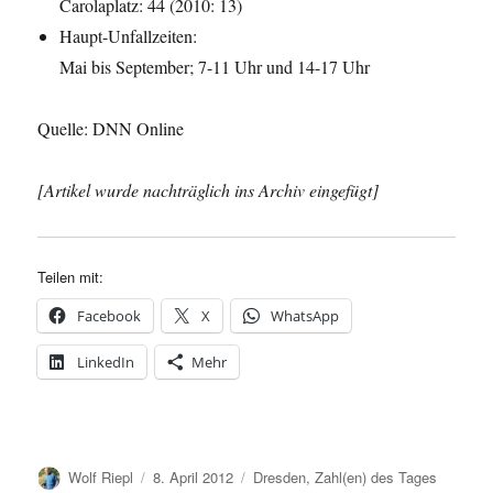
Carolaplatz: 44 (2010: 13)
Haupt-Unfallzeiten:
Mai bis September; 7-11 Uhr und 14-17 Uhr
Quelle: DNN Online
[Artikel wurde nachträglich ins Archiv eingefügt]
Teilen mit:
Facebook
X
WhatsApp
LinkedIn
Mehr
Autor
Veröffentlicht
Kategorien
Wolf Riepl
8. April 2012
Dresden
,
Zahl(en) des Tages