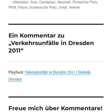
am
Schlagwörter
Albertplatz
,
Auto
,
Carolaplatz
,
Neustadt
,
Pirnaischer Platz
,
PKW
,
Polizei
,
Schlesischer Platz
,
Unfall
,
Verkehr
Ein Kommentar zu
„Verkehrsunfälle in Dresden
2011“
Pingback:
Fahrradunfälle in Dresden 2011 | Statistik
Dresden
Freue mich über Kommentare!