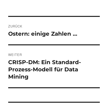
Beitragsnavigation
ZURÜCK
Ostern: einige Zahlen …
Vorheriger
Beitrag:
WEITER
CRISP-DM: Ein Standard-
Nächster
Beitrag:
Prozess-Modell für Data
Mining