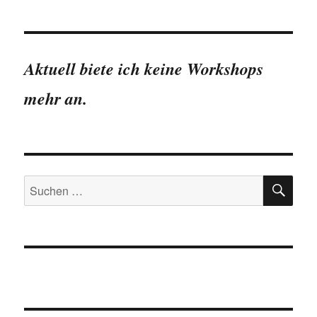
Aktuell biete ich keine Workshops
mehr an.
SU
Suchen
nach: