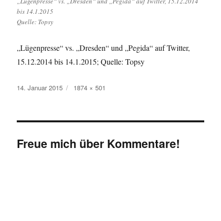
„Lügenpresse“ vs. „Dresden“ und „Pegida“ auf Twitter, 15.12.2014
bis 14.1.2015
Quelle: Topsy
„Lügenpresse“ vs. „Dresden“ und „Pegida“ auf Twitter,
15.12.2014 bis 14.1.2015; Quelle: Topsy
Veröffentlicht
Originalgröße
14. Januar 2015
1874 × 501
am
Freue mich über Kommentare!