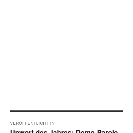
Beitragsnavigation
VERÖFFENTLICHT IN
Unwort des Jahres: Demo-Parole