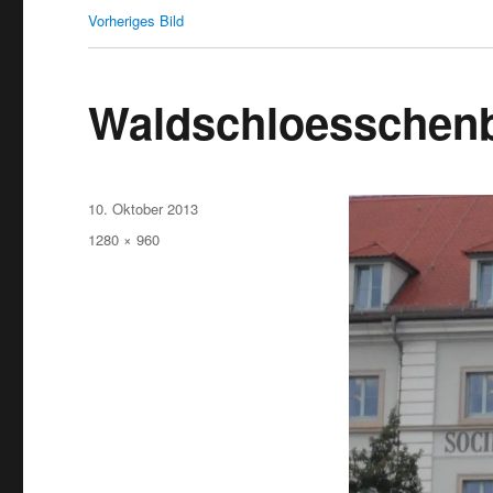
Vorheriges Bild
Waldschloesschenb
Veröffentlicht
10. Oktober 2013
am
Originalgröße
1280 × 960