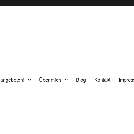
g
 angeboten!
Über mich
Blog
Kontakt
Impre