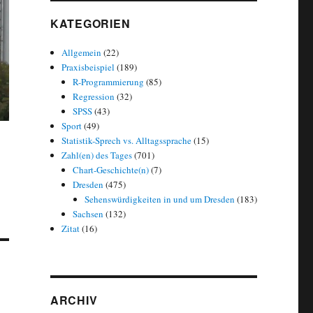
KATEGORIEN
Allgemein
(22)
Praxisbeispiel
(189)
R-Programmierung
(85)
Regression
(32)
SPSS
(43)
Sport
(49)
Statistik-Sprech vs. Alltagssprache
(15)
Zahl(en) des Tages
(701)
Chart-Geschichte(n)
(7)
Dresden
(475)
Sehenswürdigkeiten in und um Dresden
(183)
Sachsen
(132)
Zitat
(16)
ARCHIV