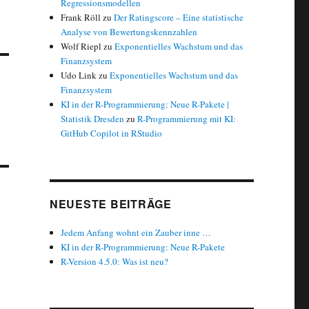
Regressionsmodellen
Frank Röll
zu
Der Ratingscore – Eine statistische
Analyse von Bewertungskennzahlen
Wolf Riepl
zu
Exponentielles Wachstum und das
Finanzsystem
Udo Link
zu
Exponentielles Wachstum und das
Finanzsystem
KI in der R-Programmierung: Neue R-Pakete |
Statistik Dresden
zu
R-Programmierung mit KI:
GitHub Copilot in RStudio
NEUESTE BEITRÄGE
Jedem Anfang wohnt ein Zauber inne …
KI in der R-Programmierung: Neue R-Pakete
R-Version 4.5.0: Was ist neu?