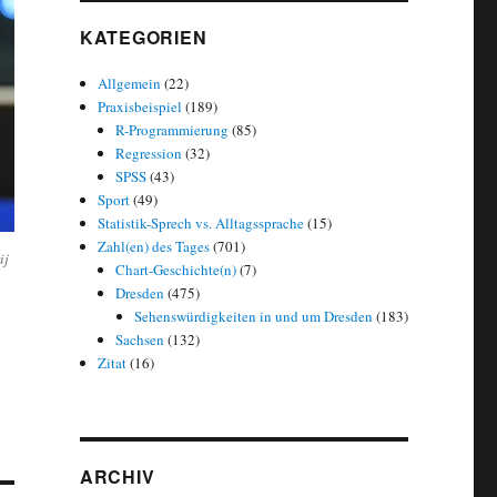
KATEGORIEN
Allgemein
(22)
Praxisbeispiel
(189)
R-Programmierung
(85)
Regression
(32)
SPSS
(43)
Sport
(49)
Statistik-Sprech vs. Alltagssprache
(15)
Zahl(en) des Tages
(701)
ij
Chart-Geschichte(n)
(7)
Dresden
(475)
Sehenswürdigkeiten in und um Dresden
(183)
Sachsen
(132)
Zitat
(16)
ARCHIV