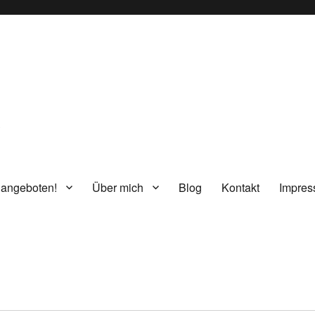
g
 angeboten!
Über mich
Blog
Kontakt
Impre