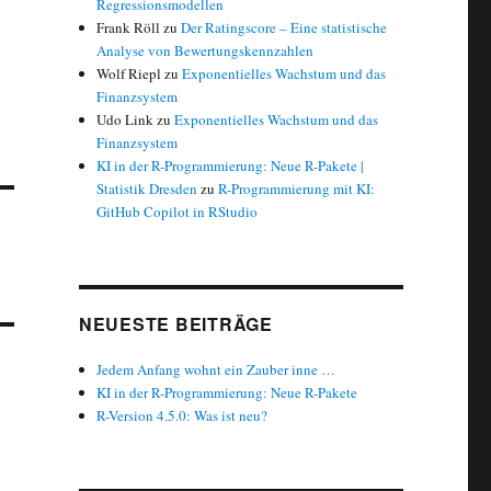
Regressionsmodellen
Frank Röll
zu
Der Ratingscore – Eine statistische
Analyse von Bewertungskennzahlen
Wolf Riepl
zu
Exponentielles Wachstum und das
Finanzsystem
Udo Link
zu
Exponentielles Wachstum und das
Finanzsystem
KI in der R-Programmierung: Neue R-Pakete |
Statistik Dresden
zu
R-Programmierung mit KI:
GitHub Copilot in RStudio
NEUESTE BEITRÄGE
Jedem Anfang wohnt ein Zauber inne …
KI in der R-Programmierung: Neue R-Pakete
R-Version 4.5.0: Was ist neu?