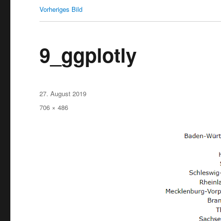
Vorheriges Bild
9_ggplotly
Veröffentlicht
27. August 2019
am
Originalgröße
706 × 486