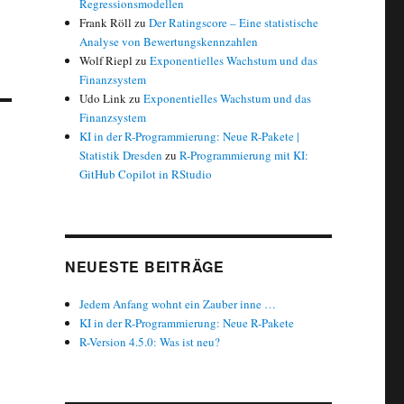
Regressionsmodellen
Frank Röll
zu
Der Ratingscore – Eine statistische
Analyse von Bewertungskennzahlen
Wolf Riepl
zu
Exponentielles Wachstum und das
Finanzsystem
Udo Link
zu
Exponentielles Wachstum und das
Finanzsystem
KI in der R-Programmierung: Neue R-Pakete |
Statistik Dresden
zu
R-Programmierung mit KI:
GitHub Copilot in RStudio
NEUESTE BEITRÄGE
Jedem Anfang wohnt ein Zauber inne …
KI in der R-Programmierung: Neue R-Pakete
R-Version 4.5.0: Was ist neu?