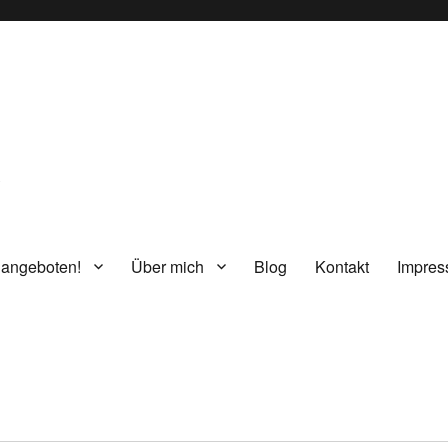
g
 angeboten!
Über mich
Blog
Kontakt
Impre