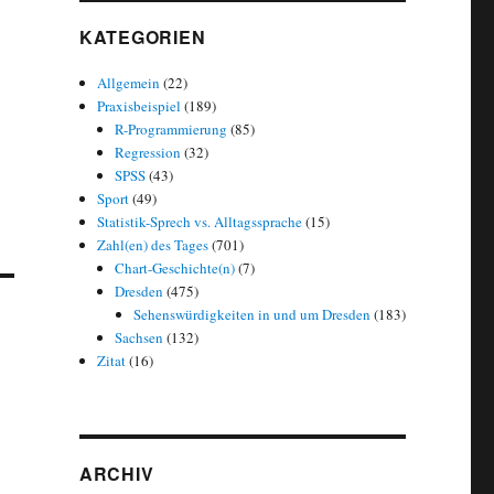
KATEGORIEN
Allgemein
(22)
Praxisbeispiel
(189)
R-Programmierung
(85)
Regression
(32)
SPSS
(43)
Sport
(49)
Statistik-Sprech vs. Alltagssprache
(15)
Zahl(en) des Tages
(701)
Chart-Geschichte(n)
(7)
Dresden
(475)
Sehenswürdigkeiten in und um Dresden
(183)
Sachsen
(132)
Zitat
(16)
ARCHIV