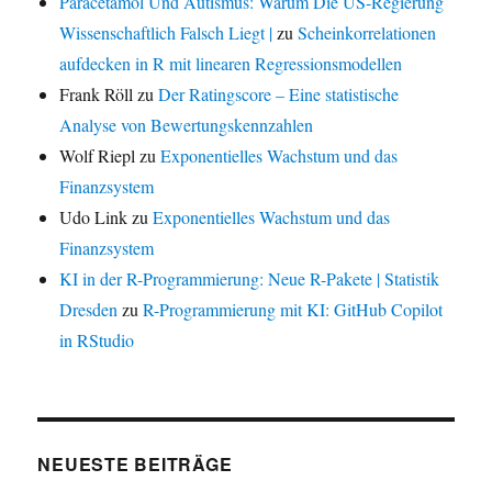
Paracetamol Und Autismus: Warum Die US-Regierung
Wissenschaftlich Falsch Liegt |
zu
Scheinkorrelationen
aufdecken in R mit linearen Regressionsmodellen
Frank Röll
zu
Der Ratingscore – Eine statistische
Analyse von Bewertungskennzahlen
Wolf Riepl
zu
Exponentielles Wachstum und das
Finanzsystem
Udo Link
zu
Exponentielles Wachstum und das
Finanzsystem
KI in der R-Programmierung: Neue R-Pakete | Statistik
Dresden
zu
R-Programmierung mit KI: GitHub Copilot
in RStudio
NEUESTE BEITRÄGE