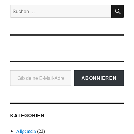
SU
Suchen
nach:
Gib deine E-Mail-Adresse ein ...
ABONNIEREN
KATEGORIEN
Allgemein
(22)