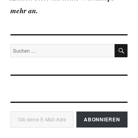
mehr an.
SU
Suchen
nach:
Gib deine E-Mail-Adresse ein ...
ABONNIEREN