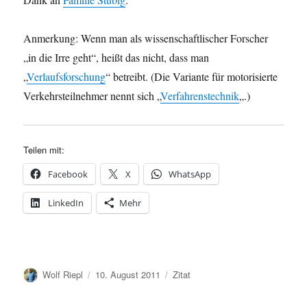
Anmerkung: Wenn man als wissenschaftlischer Forscher
„in die Irre geht“, heißt das nicht, dass man
„
Verlaufsforschung
“ betreibt. (Die Variante für motorisierte
Verkehrsteilnehmer nennt sich „
Verfahrenstechnik
„.)
Teilen mit:
Facebook
X
WhatsApp
LinkedIn
Mehr
Autor
Veröffentlicht
Kategorien
Wolf Riepl
10. August 2011
Zitat
am