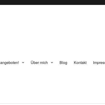
g
 angeboten!
Über mich
Blog
Kontakt
Impre