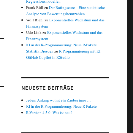
Regressionsmodellen
Frank Röll
zu
Der Ratingscore – Eine statistische
Analyse von Bewertungskennzahlen
Wolf Riepl
zu
Exponentielles Wachstum und das
Finanzsystem
Udo Link
zu
Exponentielles Wachstum und das
Finanzsystem
KI in der R-Programmierung: Neue R-Pakete |
Statistik Dresden
zu
R-Programmierung mit KI:
GitHub Copilot in RStudio
NEUESTE BEITRÄGE
Jedem Anfang wohnt ein Zauber inne …
KI in der R-Programmierung: Neue R-Pakete
R-Version 4.5.0: Was ist neu?