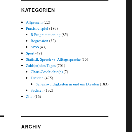
KATEGORIEN
Allgemein
(22)
Praxisbeispiel
(189)
R-Programmierung
(85)
Regression
(32)
SPSS
(43)
Sport
(49)
Statistik-Sprech vs. Alltagssprache
(15)
Zahl(en) des Tages
(701)
Chart-Geschichte(n)
(7)
Dresden
(475)
Sehenswürdigkeiten in und um Dresden
(183)
Sachsen
(132)
Zitat
(16)
ARCHIV