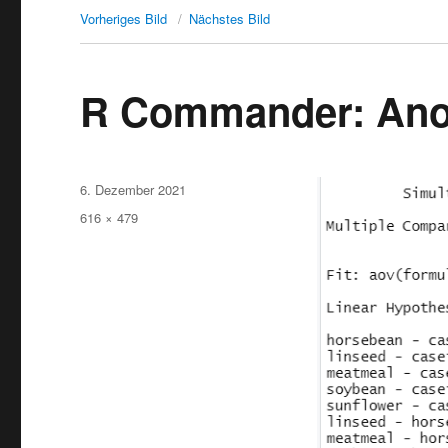
Vorheriges Bild
Nächstes Bild
R Commander: Anov
Veröffentlicht
6. Dezember 2021
am
Originalgröße
616 × 479