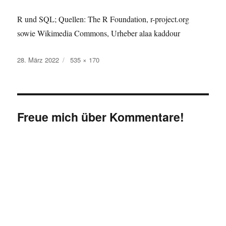
R und SQL; Quellen: The R Foundation, r-project.org
sowie Wikimedia Commons, Urheber alaa kaddour
Veröffentlicht
Originalgröße
28. März 2022
535 × 170
am
Freue mich über Kommentare!