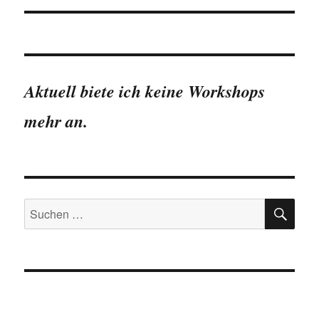
Aktuell biete ich keine Workshops
mehr an.
SU
Suchen
nach: