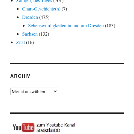
Zahl(en) des Tages
(701)
Chart-Geschichte(n)
(7)
Dresden
(475)
Sehenswürdigkeiten in und um Dresden
(183)
Sachsen
(132)
Zitat
(16)
ARCHIV
Archiv