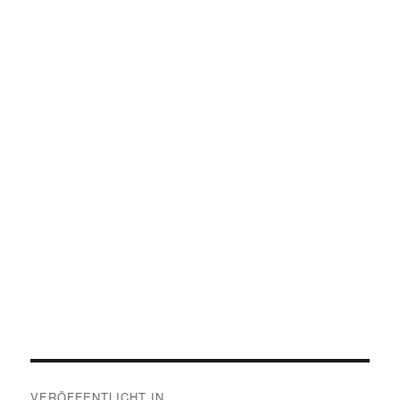
Beitragsnavigation
VERÖFFENTLICHT IN