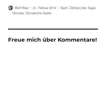
Autor
Veröffentlicht
Kategorien
Wolf Riepl
21. Februar 2014
Sport
,
Zahl(en) des Tages
am
Schlagwörter
Olympia
,
Olympische Spiele
Freue mich über Kommentare!