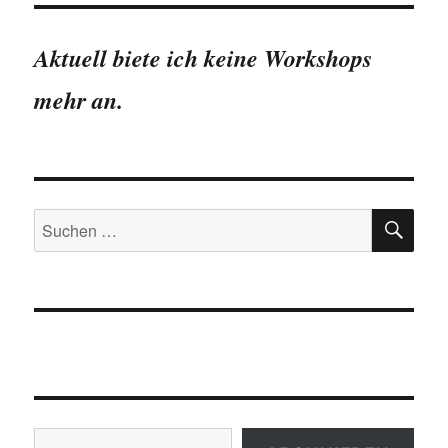
Aktuell biete ich keine Workshops
mehr an.
SU
Suchen
nach:
Gib deine E-Mail-Adresse ein ...