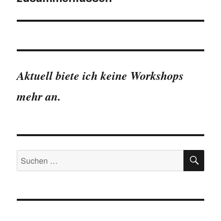
Aktuell biete ich keine Workshops
mehr an.
SU
Suchen
nach: