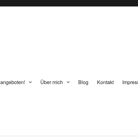
g
 angeboten!
Über mich
Blog
Kontakt
Impre