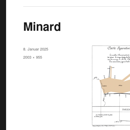
Minard
Veröffentlicht
8. Januar 2025
am
Originalgröße
2003 × 955