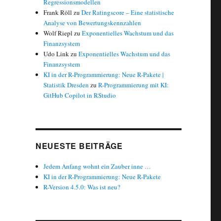
Regressionsmodellen
Frank Röll
zu
Der Ratingscore – Eine statistische
Analyse von Bewertungskennzahlen
Wolf Riepl
zu
Exponentielles Wachstum und das
Finanzsystem
Udo Link
zu
Exponentielles Wachstum und das
Finanzsystem
KI in der R-Programmierung: Neue R-Pakete |
Statistik Dresden
zu
R-Programmierung mit KI:
GitHub Copilot in RStudio
NEUESTE BEITRÄGE
Jedem Anfang wohnt ein Zauber inne …
KI in der R-Programmierung: Neue R-Pakete
R-Version 4.5.0: Was ist neu?