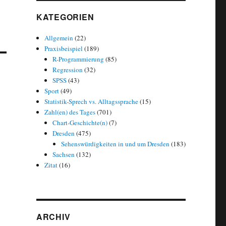
KATEGORIEN
Allgemein
(22)
Praxisbeispiel
(189)
R-Programmierung
(85)
Regression
(32)
SPSS
(43)
Sport
(49)
Statistik-Sprech vs. Alltagssprache
(15)
Zahl(en) des Tages
(701)
Chart-Geschichte(n)
(7)
Dresden
(475)
Sehenswürdigkeiten in und um Dresden
(183)
Sachsen
(132)
Zitat
(16)
ARCHIV