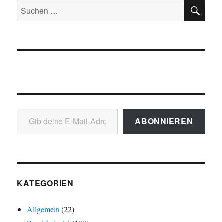
SU
Suchen
nach:
Gib deine E-Mail-Adresse ein ...
ABONNIEREN
KATEGORIEN
Allgemein
(22)