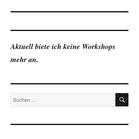
Aktuell biete ich keine Workshops
mehr an.
SU
Suchen
nach: