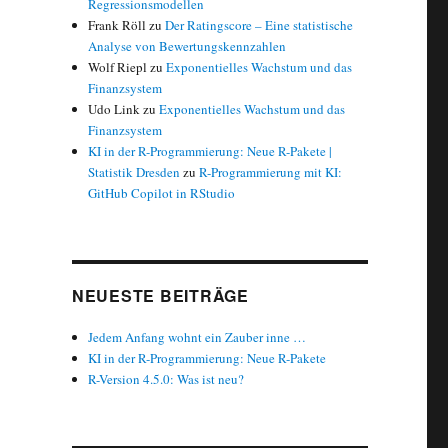
Regressionsmodellen
Frank Röll
zu
Der Ratingscore – Eine statistische
Analyse von Bewertungskennzahlen
Wolf Riepl
zu
Exponentielles Wachstum und das
Finanzsystem
Udo Link
zu
Exponentielles Wachstum und das
Finanzsystem
KI in der R-Programmierung: Neue R-Pakete |
Statistik Dresden
zu
R-Programmierung mit KI:
GitHub Copilot in RStudio
NEUESTE BEITRÄGE
Jedem Anfang wohnt ein Zauber inne …
KI in der R-Programmierung: Neue R-Pakete
R-Version 4.5.0: Was ist neu?