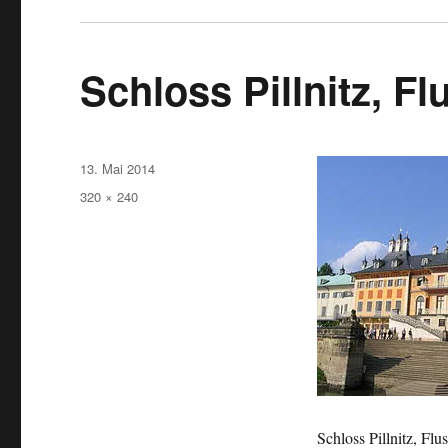
Schloss Pillnitz, F
Veröffentlicht
13. Mai 2014
am
Originalgröße
320 × 240
Schloss Pillnitz, Flu