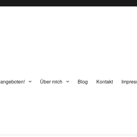
g
 angeboten!
Über mich
Blog
Kontakt
Impre