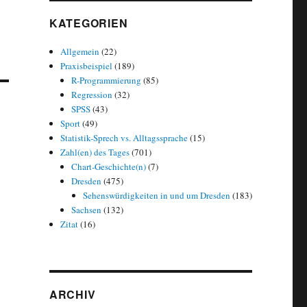
KATEGORIEN
Allgemein
(22)
Praxisbeispiel
(189)
R-Programmierung
(85)
Regression
(32)
SPSS
(43)
Sport
(49)
Statistik-Sprech vs. Alltagssprache
(15)
Zahl(en) des Tages
(701)
Chart-Geschichte(n)
(7)
Dresden
(475)
Sehenswürdigkeiten in und um Dresden
(183)
Sachsen
(132)
Zitat
(16)
ARCHIV