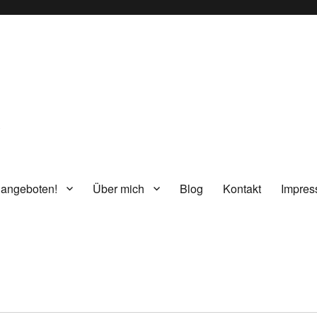
g
 angeboten!
Über mich
Blog
Kontakt
Impre