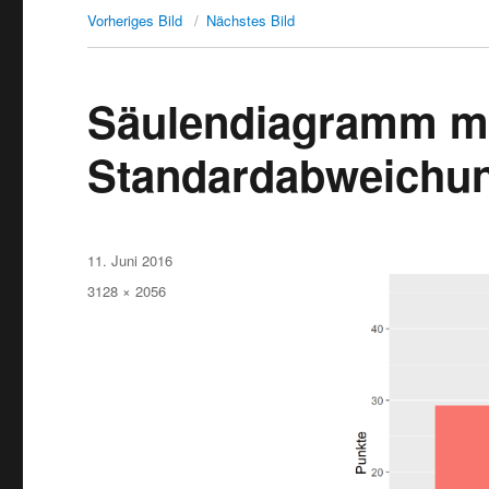
Vorheriges Bild
Nächstes Bild
Säulendiagramm mi
Standardabweichu
Veröffentlicht
11. Juni 2016
am
Originalgröße
3128 × 2056