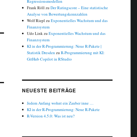
Regressionsmodellen
Frank Röll
zu
Der Ratingscore – Eine statistische
Analyse von Bewertungskennzahlen
Wolf Riepl
zu
Exponentielles Wachstum und das
Finanzsystem
Udo Link
zu
Exponentielles Wachstum und das
Finanzsystem
KI in der R-Programmierung: Neue R-Pakete |
Statistik Dresden
zu
R-Programmierung mit KI:
GitHub Copilot in RStudio
NEUESTE BEITRÄGE
Jedem Anfang wohnt ein Zauber inne …
KI in der R-Programmierung: Neue R-Pakete
R-Version 4.5.0: Was ist neu?