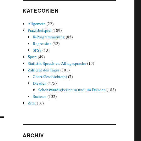
KATEGORIEN
Allgemein
(22)
Praxisbeispiel
(189)
R-Programmierung
(85)
Regression
(32)
SPSS
(43)
Sport
(49)
Statistik-Sprech vs. Alltagssprache
(15)
Zahl(en) des Tages
(701)
Chart-Geschichte(n)
(7)
Dresden
(475)
Sehenswürdigkeiten in und um Dresden
(183)
Sachsen
(132)
Zitat
(16)
ARCHIV