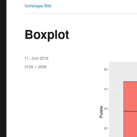
Vorheriges Bild
Boxplot
Veröffentlicht
11. Juni 2016
am
Originalgröße
3128 × 2056