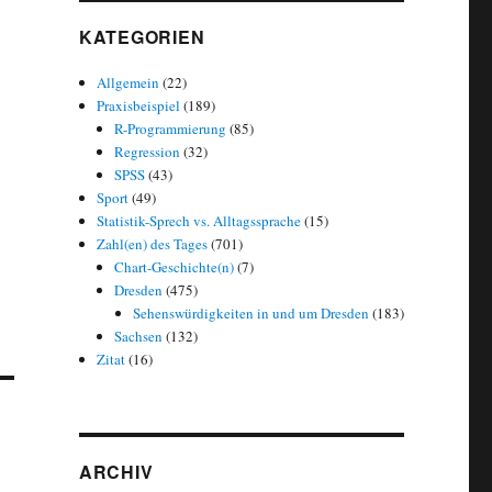
KATEGORIEN
Allgemein
(22)
Praxisbeispiel
(189)
R-Programmierung
(85)
Regression
(32)
SPSS
(43)
Sport
(49)
Statistik-Sprech vs. Alltagssprache
(15)
Zahl(en) des Tages
(701)
Chart-Geschichte(n)
(7)
Dresden
(475)
Sehenswürdigkeiten in und um Dresden
(183)
Sachsen
(132)
Zitat
(16)
ARCHIV