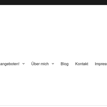
g
 angeboten!
Über mich
Blog
Kontakt
Impre