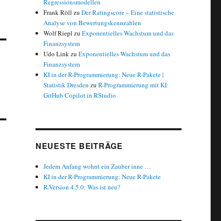
Regressionsmodellen
Frank Röll
zu
Der Ratingscore – Eine statistische
Analyse von Bewertungskennzahlen
Wolf Riepl
zu
Exponentielles Wachstum und das
Finanzsystem
Udo Link
zu
Exponentielles Wachstum und das
Finanzsystem
KI in der R-Programmierung: Neue R-Pakete |
Statistik Dresden
zu
R-Programmierung mit KI:
GitHub Copilot in RStudio
NEUESTE BEITRÄGE
Jedem Anfang wohnt ein Zauber inne …
KI in der R-Programmierung: Neue R-Pakete
R-Version 4.5.0: Was ist neu?