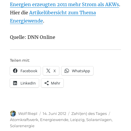
Energien erzeugten 2011 mehr Strom als AKWs
.
Hier die
Artikelübersicht zum Thema
Energiewende
.
Quelle: DNN Online
Teilen mit:
Facebook
X
WhatsApp
LinkedIn
Mehr
Autor
Veröffentlicht
Kategorien
Schlagwör
Wolf Riepl
14. Juni 2012
Zahl(en) des Tages
am
Atomkraftwerk
,
Energiewende
,
Leipzig
,
Solaranlagen
,
Solarenergie