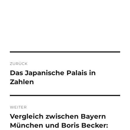
Beitragsnavigation
ZURÜCK
Das Japanische Palais in
Vorheriger
Beitrag:
Zahlen
WEITER
Vergleich zwischen Bayern
Nächster
Beitrag:
München und Boris Becker: