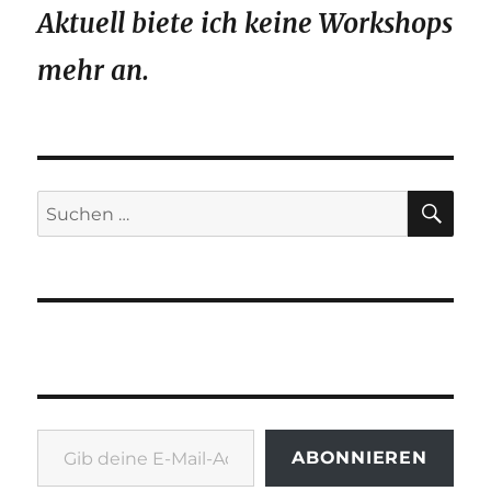
Aktuell biete ich keine Workshops
mehr an.
SU
Suchen
nach:
Gib deine E-Mail-Adresse ein ...
ABONNIEREN