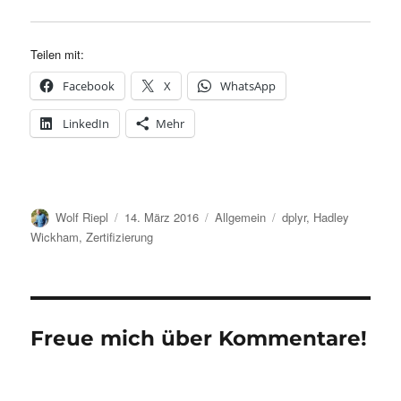
Teilen mit:
Facebook
X
WhatsApp
LinkedIn
Mehr
Autor
Veröffentlicht
Kategorien
Schlagwörter
Wolf Riepl
14. März 2016
Allgemein
dplyr
,
Hadley
am
Wickham
,
Zertifizierung
Freue mich über Kommentare!