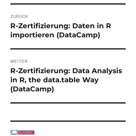
Beitragsnavigation
ZURÜCK
R-Zertifizierung: Daten in R
Vorheriger
Beitrag:
importieren (DataCamp)
WEITER
R-Zertifizierung: Data Analysis
Nächster
Beitrag:
in R, the data.table Way
(DataCamp)