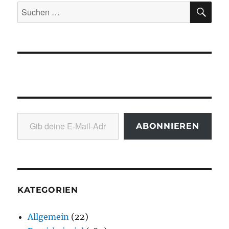
SU
Suchen
nach:
Gib deine E-Mail-Adresse ein ...
ABONNIEREN
KATEGORIEN
Allgemein
(22)