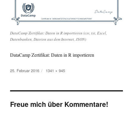
DataCamp Zertifikat: Daten in R importieren (csv, txt, Excel,
Datenbanken, Dateien aus dem Internet, JSON)
DataCamp Zertifikat: Daten in R importieren
Veröffentlicht
Originalgröße
25. Februar 2016
1341 × 945
am
Freue mich über Kommentare!