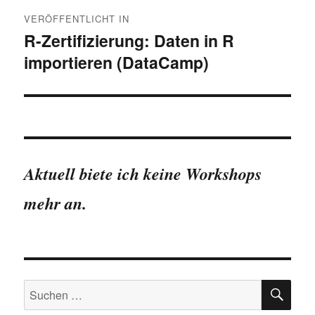
Beitragsnavigation
VERÖFFENTLICHT IN
R-Zertifizierung: Daten in R
importieren (DataCamp)
Aktuell biete ich keine Workshops
mehr an.
SU
Suchen
nach: