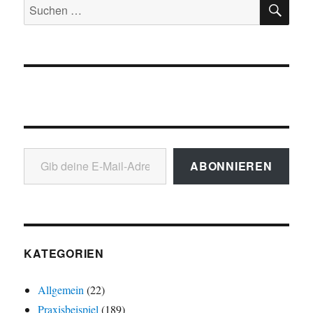
SU
Suchen
nach:
Gib deine E-Mail-Adresse ein ...
ABONNIEREN
KATEGORIEN
Allgemein
(22)
Praxisbeispiel
(189)