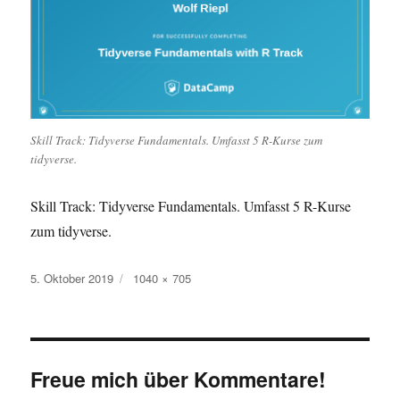
Skill Track: Tidyverse Fundamentals. Umfasst 5 R-Kurse zum
tidyverse.
Skill Track: Tidyverse Fundamentals. Umfasst 5 R-Kurse
zum tidyverse.
Veröffentlicht
Originalgröße
5. Oktober 2019
1040 × 705
am
Freue mich über Kommentare!