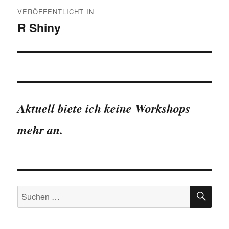
Beitragsnavigation
VERÖFFENTLICHT IN
R Shiny
Aktuell biete ich keine Workshops
mehr an.
SU
Suchen
nach: