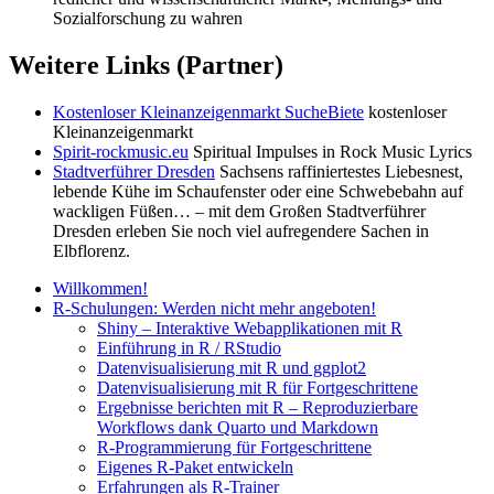
Sozialforschung zu wahren
Weitere Links (Partner)
Kostenloser Kleinanzeigenmarkt SucheBiete
kostenloser
Kleinanzeigenmarkt
Spirit-rockmusic.eu
Spiritual Impulses in Rock Music Lyrics
Stadtverführer Dresden
Sachsens raffiniertestes Liebesnest,
lebende Kühe im Schaufenster oder eine Schwebebahn auf
wackligen Füßen… – mit dem Großen Stadtverführer
Dresden erleben Sie noch viel aufregendere Sachen in
Elbflorenz.
Willkommen!
R-Schulungen: Werden nicht mehr angeboten!
Shiny – Interaktive Webapplikationen mit R
Einführung in R / RStudio
Datenvisualisierung mit R und ggplot2
Datenvisualisierung mit R für Fortgeschrittene
Ergebnisse berichten mit R – Reproduzierbare
Workflows dank Quarto und Markdown
R-Programmierung für Fortgeschrittene
Eigenes R-Paket entwickeln
Erfahrungen als R-Trainer