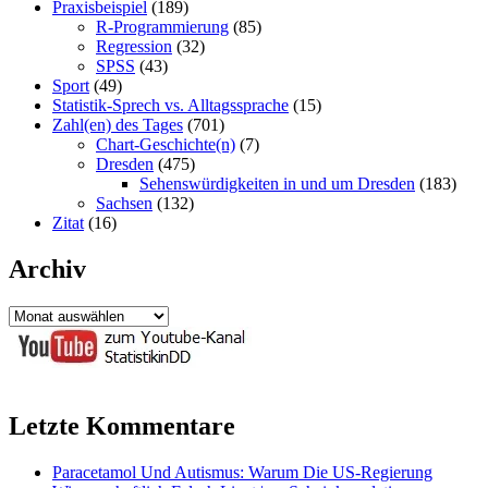
Praxisbeispiel
(189)
R-Programmierung
(85)
Regression
(32)
SPSS
(43)
Sport
(49)
Statistik-Sprech vs. Alltagssprache
(15)
Zahl(en) des Tages
(701)
Chart-Geschichte(n)
(7)
Dresden
(475)
Sehenswürdigkeiten in und um Dresden
(183)
Sachsen
(132)
Zitat
(16)
Archiv
Archiv
Letzte Kommentare
Paracetamol Und Autismus: Warum Die US-Regierung