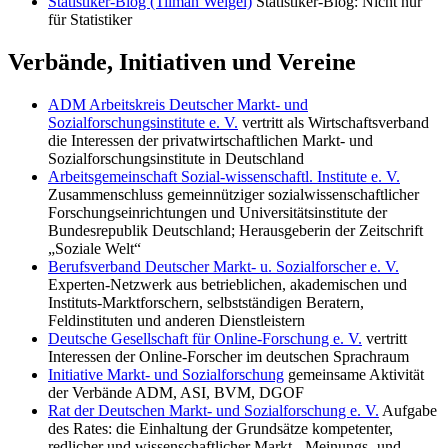
Statistiker-Blog (Tilman Weigel)
Statistiker-Blog: Nicht nur
für Statistiker
Verbände, Initiativen und Vereine
ADM Arbeitskreis Deutscher Markt- und
Sozialforschungsinstitute e. V.
vertritt als Wirtschaftsverband
die Interessen der privatwirtschaftlichen Markt- und
Sozialforschungsinstitute in Deutschland
Arbeitsgemeinschaft Sozial-wissenschaftl. Institute e. V.
Zusammenschluss gemeinnütziger sozialwissenschaftlicher
Forschungseinrichtungen und Universitätsinstitute der
Bundesrepublik Deutschland; Herausgeberin der Zeitschrift
„Soziale Welt“
Berufsverband Deutscher Markt- u. Sozialforscher e. V.
Experten-Netzwerk aus betrieblichen, akademischen und
Instituts-Marktforschern, selbstständigen Beratern,
Feldinstituten und anderen Dienstleistern
Deutsche Gesellschaft für Online-Forschung e. V.
vertritt
Interessen der Online-Forscher im deutschen Sprachraum
Initiative Markt- und Sozialforschung
gemeinsame Aktivität
der Verbände ADM, ASI, BVM, DGOF
Rat der Deutschen Markt- und Sozialforschung e. V.
Aufgabe
des Rates: die Einhaltung der Grundsätze kompetenter,
redlicher und wissenschaftlicher Markt-, Meinungs- und