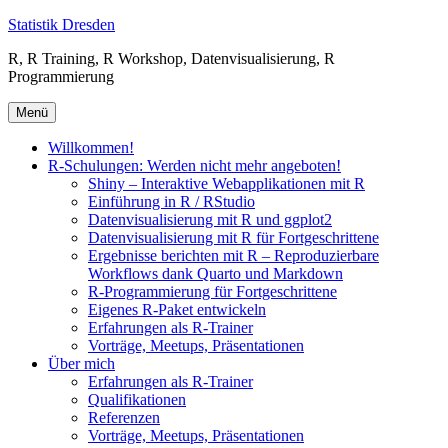
Zum
Statistik Dresden
Inhalt
R, R Training, R Workshop, Datenvisualisierung, R
springen
Programmierung
Menü
Willkommen!
R-Schulungen: Werden nicht mehr angeboten!
Shiny – Interaktive Webapplikationen mit R
Einführung in R / RStudio
Datenvisualisierung mit R und ggplot2
Datenvisualisierung mit R für Fortgeschrittene
Ergebnisse berichten mit R – Reproduzierbare
Workflows dank Quarto und Markdown
R-Programmierung für Fortgeschrittene
Eigenes R-Paket entwickeln
Erfahrungen als R-Trainer
Vorträge, Meetups, Präsentationen
Über mich
Erfahrungen als R-Trainer
Qualifikationen
Referenzen
Vorträge, Meetups, Präsentationen