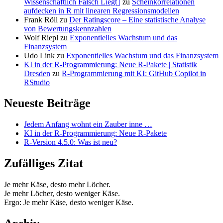
Wissenschaftlich Falsch Liegt |
zu
Scheinkorrelationen
aufdecken in R mit linearen Regressionsmodellen
Frank Röll
zu
Der Ratingscore – Eine statistische Analyse
von Bewertungskennzahlen
Wolf Riepl
zu
Exponentielles Wachstum und das
Finanzsystem
Udo Link
zu
Exponentielles Wachstum und das Finanzsystem
KI in der R-Programmierung: Neue R-Pakete | Statistik
Dresden
zu
R-Programmierung mit KI: GitHub Copilot in
RStudio
Neueste Beiträge
Jedem Anfang wohnt ein Zauber inne …
KI in der R-Programmierung: Neue R-Pakete
R-Version 4.5.0: Was ist neu?
Zufälliges Zitat
Je mehr Käse, desto mehr Löcher.
Je mehr Löcher, desto weniger Käse.
Ergo: Je mehr Käse, desto weniger Käse.