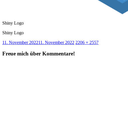
Shiny Logo
Shiny Logo
Veröffentlicht
Originalgröße
11. November 2022
11. November 2022
2206 × 2557
am
Freue mich über Kommentare!