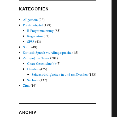
KATEGORIEN
Allgemein
(22)
Praxisbeispiel
(189)
R-Programmierung
(85)
Regression
(32)
SPSS
(43)
Sport
(49)
Statistik-Sprech vs. Alltagssprache
(15)
Zahl(en) des Tages
(701)
Chart-Geschichte(n)
(7)
Dresden
(475)
Sehenswürdigkeiten in und um Dresden
(183)
Sachsen
(132)
Zitat
(16)
ARCHIV