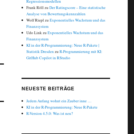
Regressionsmodellen
Frank Röll
zu
Der Ratingscore – Eine statistische
Analyse von Bewertungskennzahlen
Wolf Riepl
zu
Exponentielles Wachstum und das
Finanzsystem
Udo Link
zu
Exponentielles Wachstum und das
Finanzsystem
KI in der R-Programmierung: Neue R-Pakete |
Statistik Dresden
zu
R-Programmierung mit KI:
GitHub Copilot in RStudio
NEUESTE BEITRÄGE
Jedem Anfang wohnt ein Zauber inne …
KI in der R-Programmierung: Neue R-Pakete
R-Version 4.5.0: Was ist neu?