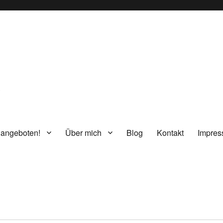
g
 angeboten!
Über mich
Blog
Kontakt
Impre