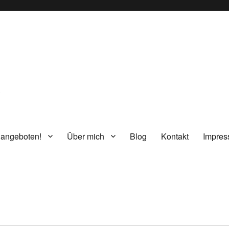
g
 angeboten!
Über mich
Blog
Kontakt
Impre