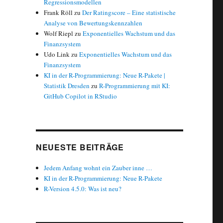
Regressionsmodellen
Frank Röll
zu
Der Ratingscore – Eine statistische
Analyse von Bewertungskennzahlen
Wolf Riepl
zu
Exponentielles Wachstum und das
Finanzsystem
Udo Link
zu
Exponentielles Wachstum und das
Finanzsystem
KI in der R-Programmierung: Neue R-Pakete |
Statistik Dresden
zu
R-Programmierung mit KI:
GitHub Copilot in RStudio
NEUESTE BEITRÄGE
Jedem Anfang wohnt ein Zauber inne …
KI in der R-Programmierung: Neue R-Pakete
R-Version 4.5.0: Was ist neu?