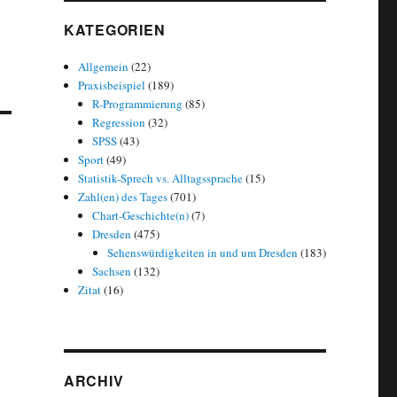
KATEGORIEN
Allgemein
(22)
Praxisbeispiel
(189)
R-Programmierung
(85)
Regression
(32)
SPSS
(43)
Sport
(49)
Statistik-Sprech vs. Alltagssprache
(15)
Zahl(en) des Tages
(701)
Chart-Geschichte(n)
(7)
Dresden
(475)
Sehenswürdigkeiten in und um Dresden
(183)
Sachsen
(132)
Zitat
(16)
ARCHIV