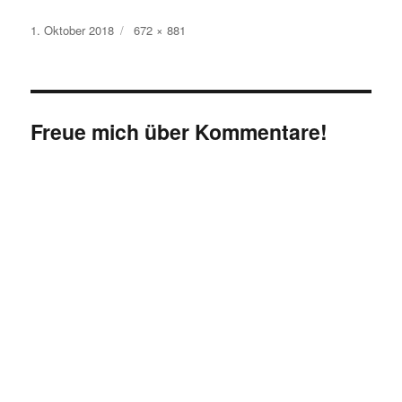
Veröffentlicht
Originalgröße
1. Oktober 2018
672 × 881
am
Freue mich über Kommentare!