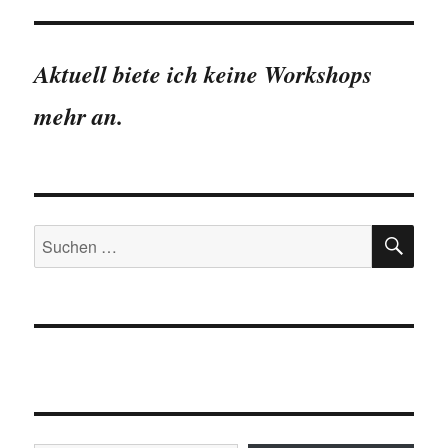
Aktuell biete ich keine Workshops
mehr an.
SU
Suchen
nach:
Gib deine E-Mail-Adresse ein ...