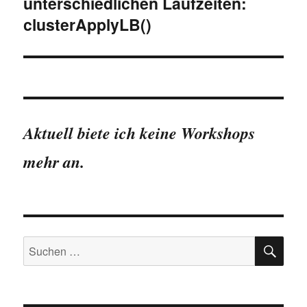
unterschiedlichen Laufzeiten:
clusterApplyLB()
Aktuell biete ich keine Workshops
mehr an.
SU
Suchen
nach: