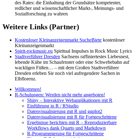
des Rates: die Einhaltung der Grundsätze kompetenter,
redlicher und wissenschaftlicher Markt-, Meinungs- und
Sozialforschung zu wahren
Weitere Links (Partner)
Kostenloser Kleinanzeigenmarkt SucheBiete
kostenloser
Kleinanzeigenmarkt
Spirit-rockmusic.eu
Spiritual Impulses in Rock Music Lyrics
Stadtverführer Dresden
Sachsens raffiniertestes Liebesnest,
lebende Kühe im Schaufenster oder eine Schwebebahn auf
wackligen Füßen… – mit dem Großen Stadtverführer
Dresden erleben Sie noch viel aufregendere Sachen in
Elbflorenz.
Willkommen!
R-Schulungen: Werden nicht mehr angeboten!
Shiny – Interaktive Webapplikationen mit R
Einführung in R / RStudio
Datenvisualisierung mit R und ggplot2
Datenvisualisierung mit R für Fortgeschrittene
Ergebnisse berichten mit R – Reproduzierbare
Workflows dank Quarto und Markdown
R-Programmierung für Fortgeschrittene