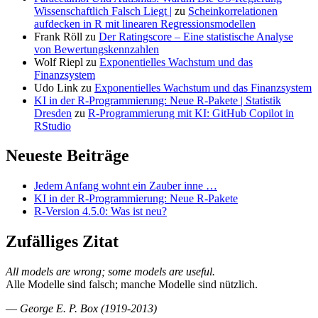
Wissenschaftlich Falsch Liegt |
zu
Scheinkorrelationen
aufdecken in R mit linearen Regressionsmodellen
Frank Röll
zu
Der Ratingscore – Eine statistische Analyse
von Bewertungskennzahlen
Wolf Riepl
zu
Exponentielles Wachstum und das
Finanzsystem
Udo Link
zu
Exponentielles Wachstum und das Finanzsystem
KI in der R-Programmierung: Neue R-Pakete | Statistik
Dresden
zu
R-Programmierung mit KI: GitHub Copilot in
RStudio
Neueste Beiträge
Jedem Anfang wohnt ein Zauber inne …
KI in der R-Programmierung: Neue R-Pakete
R-Version 4.5.0: Was ist neu?
Zufälliges Zitat
All models are wrong; some models are useful.
Alle Modelle sind falsch; manche Modelle sind nützlich.
—
George E. P. Box (1919-2013)