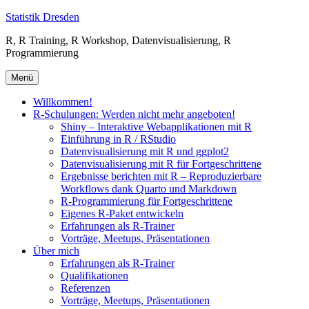
Zum
Statistik Dresden
Inhalt
R, R Training, R Workshop, Datenvisualisierung, R
springen
Programmierung
Menü
Willkommen!
R-Schulungen: Werden nicht mehr angeboten!
Shiny – Interaktive Webapplikationen mit R
Einführung in R / RStudio
Datenvisualisierung mit R und ggplot2
Datenvisualisierung mit R für Fortgeschrittene
Ergebnisse berichten mit R – Reproduzierbare
Workflows dank Quarto und Markdown
R-Programmierung für Fortgeschrittene
Eigenes R-Paket entwickeln
Erfahrungen als R-Trainer
Vorträge, Meetups, Präsentationen
Über mich
Erfahrungen als R-Trainer
Qualifikationen
Referenzen
Vorträge, Meetups, Präsentationen