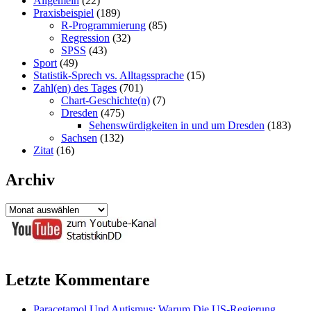
Allgemein
(22)
Praxisbeispiel
(189)
R-Programmierung
(85)
Regression
(32)
SPSS
(43)
Sport
(49)
Statistik-Sprech vs. Alltagssprache
(15)
Zahl(en) des Tages
(701)
Chart-Geschichte(n)
(7)
Dresden
(475)
Sehenswürdigkeiten in und um Dresden
(183)
Sachsen
(132)
Zitat
(16)
Archiv
Archiv
Letzte Kommentare
Paracetamol Und Autismus: Warum Die US-Regierung