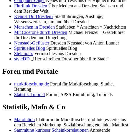
Computer-Oiger
Neues und Tests aus der Hightech-Branche
Flurfunk Dresden
Über Medien aus Dresden, Sachsen und
dem Rest der Welt
Kennst Du Dresden?
Stadtführungen, Ausflüge,
Wissenswertes in, um und über Dresden
Menschen in Dresden
Stadtleben * Ansichten * Nachrichten
Mit Cicerone durch Dresden
Michael Frenzel – Gästeführer
für Dresden und Umgebung
Neustadt-Geflüster
Dresden Neustadt von Anton Launer
Spirituelles Blog
Spirituelles Blog
Stefanolix
Vermischtes aus Dresden
styleDD
„Hier schreiben Dresdner über ihre Stadt“
Foren und Portale
marktforschung.de
Portal für Marktforschung, Studie,
Beratung
Statistik-Tutorial
Forum, SPSS-Einführung, Tutorials
Statistik, Mafo & Co
Mafolution
Plattform für Marktforscher und Interessierte aus
den Bereichen Marketing, Sozialforschung etc. inkl. Manifest
Sammlung kurioser Scheinkorrelationen
Anregende