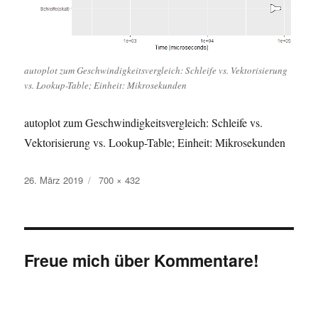
autoplot zum Geschwindigkeitsvergleich: Schleife vs. Vektorisierung
vs. Lookup-Table; Einheit: Mikrosekunden
autoplot zum Geschwindigkeitsvergleich: Schleife vs.
Vektorisierung vs. Lookup-Table; Einheit: Mikrosekunden
Veröffentlicht
Originalgröße
26. März 2019
700 × 432
am
Freue mich über Kommentare!