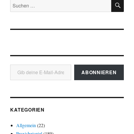
SU
Suchen
nach:
Gib deine E-Mail-Adresse ein ...
ABONNIEREN
KATEGORIEN
Allgemein
(22)
Praxisbeispiel
(189)