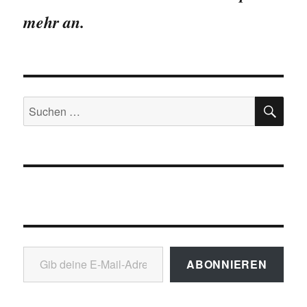
mehr an.
SU
Suchen
nach:
Gib deine E-Mail-Adresse ein ...
ABONNIEREN