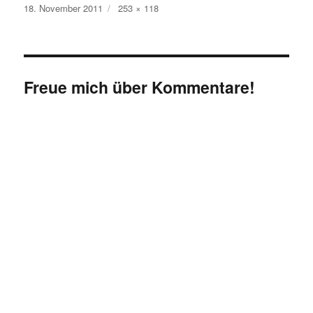
Veröffentlicht
Originalgröße
18. November 2011
253 × 118
am
Freue mich über Kommentare!