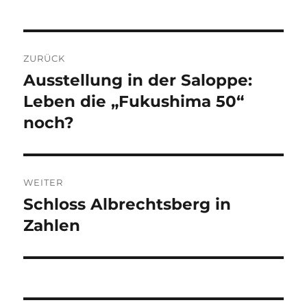
Beitragsnavigation
ZURÜCK
Ausstellung in der Saloppe:
Vorheriger
Beitrag:
Leben die „Fukushima 50“
noch?
WEITER
Schloss Albrechtsberg in
Nächster
Beitrag:
Zahlen