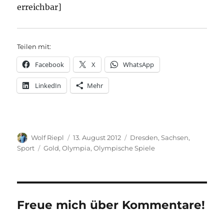
erreichbar]
Teilen mit:
Facebook
X
WhatsApp
LinkedIn
Mehr
Autor
Veröffentlicht
Kategorien
Wolf Riepl
13. August 2012
Dresden
,
Sachsen
,
am
Schlagwörter
Sport
Gold
,
Olympia
,
Olympische Spiele
Freue mich über Kommentare!