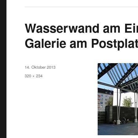
Wasserwand am Ein
Galerie am Postpla
Veröffentlicht
14. Oktober 2013
am
Originalgröße
320 × 234