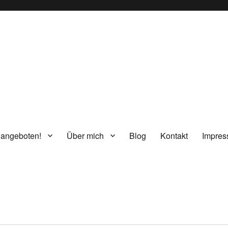
g
 angeboten!
Über mich
Blog
Kontakt
Impre