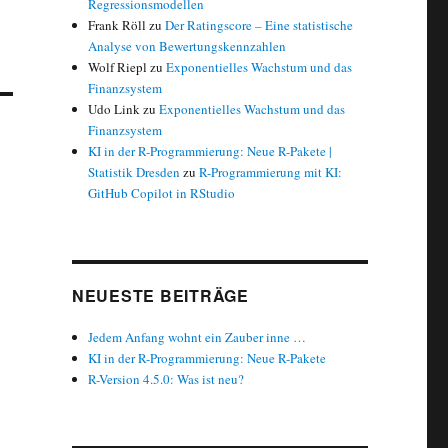
Regressionsmodellen
Frank Röll
zu
Der Ratingscore – Eine statistische
Analyse von Bewertungskennzahlen
Wolf Riepl
zu
Exponentielles Wachstum und das
Finanzsystem
Udo Link
zu
Exponentielles Wachstum und das
Finanzsystem
KI in der R-Programmierung: Neue R-Pakete |
Statistik Dresden
zu
R-Programmierung mit KI:
GitHub Copilot in RStudio
NEUESTE BEITRÄGE
Jedem Anfang wohnt ein Zauber inne …
KI in der R-Programmierung: Neue R-Pakete
R-Version 4.5.0: Was ist neu?