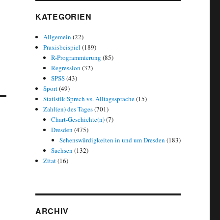
KATEGORIEN
Allgemein
(22)
Praxisbeispiel
(189)
R-Programmierung
(85)
Regression
(32)
SPSS
(43)
Sport
(49)
Statistik-Sprech vs. Alltagssprache
(15)
Zahl(en) des Tages
(701)
Chart-Geschichte(n)
(7)
Dresden
(475)
Sehenswürdigkeiten in und um Dresden
(183)
Sachsen
(132)
Zitat
(16)
ARCHIV