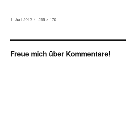
Veröffentlicht
Originalgröße
1. Juni 2012
265 × 170
am
Freue mich über Kommentare!