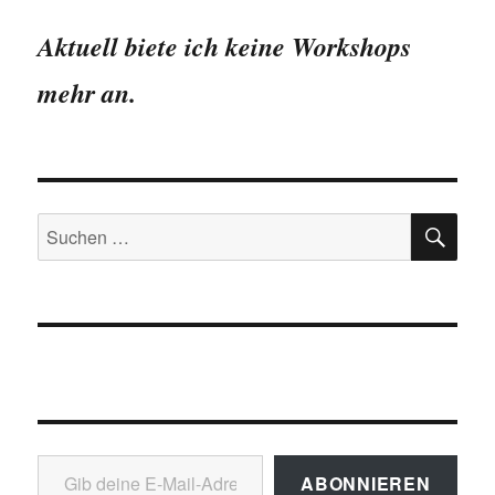
Aktuell biete ich keine Workshops
mehr an.
SU
Suchen
nach:
Gib deine E-Mail-Adresse ein ...
ABONNIEREN