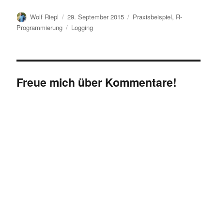
Autor
Veröffentlicht
Kategorien
Wolf Riepl
29. September 2015
Praxisbeispiel
,
R-
am
Schlagwörter
Programmierung
Logging
Freue mich über Kommentare!