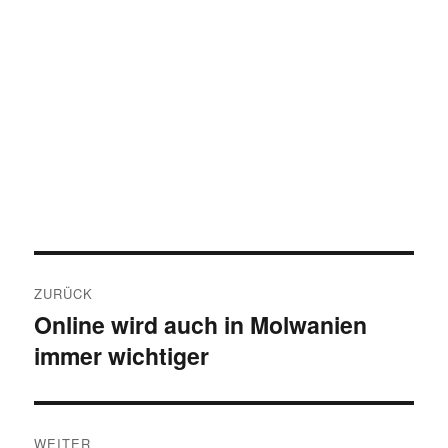
Beitragsnavigation
ZURÜCK
Online wird auch in Molwanien
Vorheriger
immer wichtiger
Beitrag:
WEITER