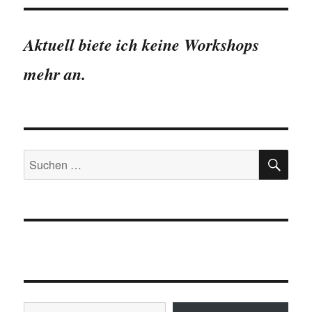
Aktuell biete ich keine Workshops
mehr an.
SU
Suchen
nach:
Gib deine E-Mail-Adresse ein ...