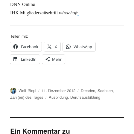
DNN Online
IHK Mitgliederzeitschrift
wirtschaft
Teilen mit:
Facebook
X
WhatsApp
LinkedIn
Mehr
Autor
Veröffentlicht
Kategorien
Wolf Riepl
11. Dezember 2012
Dresden
,
Sachsen
,
am
Schlagwörter
Zahl(en) des Tages
Ausbildung
,
Berufsausbildung
Ein Kommentar zu