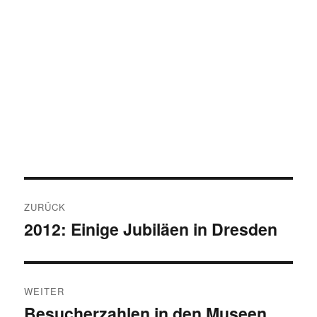
Beitragsnavigation
ZURÜCK
2012: Einige Jubiläen in Dresden
Vorheriger
Beitrag:
WEITER
Besucherzahlen in den Museen
Nächster