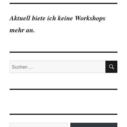
Aktuell biete ich keine Workshops
mehr an.
SU
Suchen
nach:
Gib deine E-Mail-Adresse ein ...