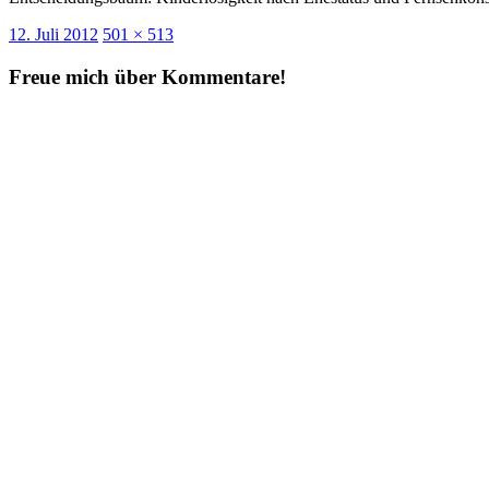
Veröffentlicht
Originalgröße
12. Juli 2012
501 × 513
am
Freue mich über Kommentare!