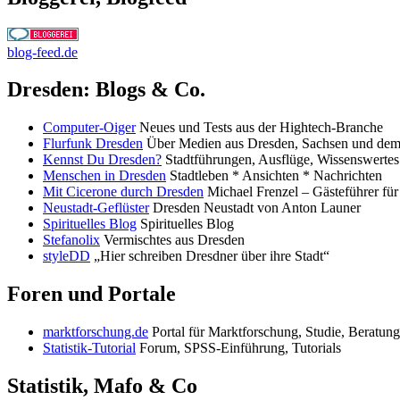
blog-feed.de
Dresden: Blogs & Co.
Computer-Oiger
Neues und Tests aus der Hightech-Branche
Flurfunk Dresden
Über Medien aus Dresden, Sachsen und dem 
Kennst Du Dresden?
Stadtführungen, Ausflüge, Wissenswertes
Menschen in Dresden
Stadtleben * Ansichten * Nachrichten
Mit Cicerone durch Dresden
Michael Frenzel – Gästeführer f
Neustadt-Geflüster
Dresden Neustadt von Anton Launer
Spirituelles Blog
Spirituelles Blog
Stefanolix
Vermischtes aus Dresden
styleDD
„Hier schreiben Dresdner über ihre Stadt“
Foren und Portale
marktforschung.de
Portal für Marktforschung, Studie, Beratung
Statistik-Tutorial
Forum, SPSS-Einführung, Tutorials
Statistik, Mafo & Co