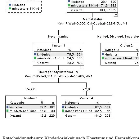
Entscheidungsbaum: Kinderlosigkeit nach Ehestatus und Fernsehko