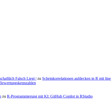
aftlich Falsch Liegt |
zu
Scheinkorrelationen aufdecken in R mit lin
n Bewertungskennzahlen
n
zu
R-Programmierung mit KI: GitHub Copilot in RStudio