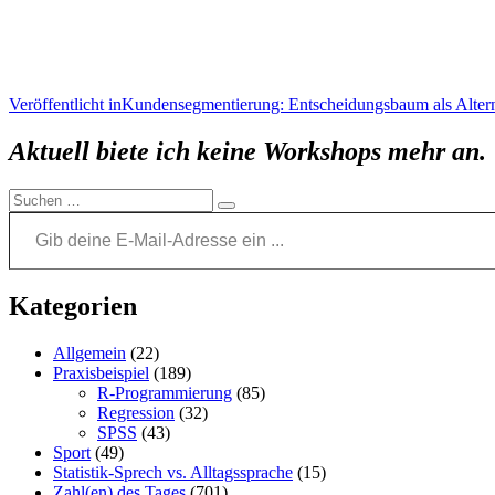
Beitragsnavigation
Veröffentlicht in
Kundensegmentierung: Entscheidungsbaum als Altern
Aktuell biete ich keine Workshops mehr an.
Suchen
Gib deine E-Mail-Adresse ein ...
Suchen
nach:
Kategorien
Allgemein
(22)
Praxisbeispiel
(189)
R-Programmierung
(85)
Regression
(32)
SPSS
(43)
Sport
(49)
Statistik-Sprech vs. Alltagssprache
(15)
Zahl(en) des Tages
(701)