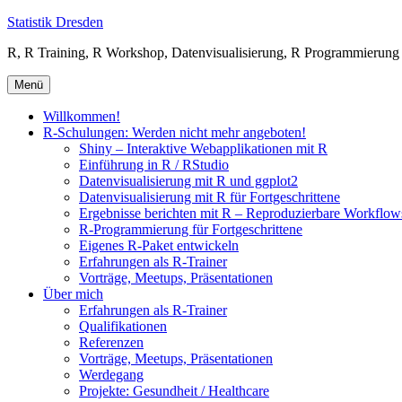
Zum
Statistik Dresden
Inhalt
R, R Training, R Workshop, Datenvisualisierung, R Programmierung
springen
Menü
Willkommen!
R-Schulungen: Werden nicht mehr angeboten!
Shiny – Interaktive Webapplikationen mit R
Einführung in R / RStudio
Datenvisualisierung mit R und ggplot2
Datenvisualisierung mit R für Fortgeschrittene
Ergebnisse berichten mit R – Reproduzierbare Workfl
R-Programmierung für Fortgeschrittene
Eigenes R-Paket entwickeln
Erfahrungen als R-Trainer
Vorträge, Meetups, Präsentationen
Über mich
Erfahrungen als R-Trainer
Qualifikationen
Referenzen
Vorträge, Meetups, Präsentationen
Werdegang
Projekte: Gesundheit / Healthcare