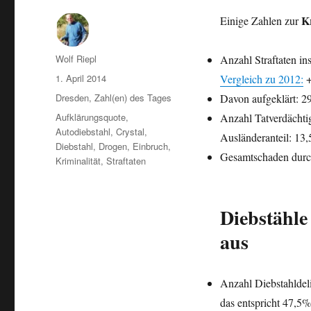
Kr
Einige Zahlen zur
Autor
Wolf Riepl
Anzahl Straftaten in
Veröffentlicht
1. April 2014
Vergleich zu 2012:
+
am
Kategorien
Dresden
,
Zahl(en) des Tages
Davon aufgeklärt: 29
Schlagwörter
Aufklärungsquote
,
Anzahl Tatverdächti
Autodiebstahl
,
Crystal
,
Ausländeranteil: 13
Diebstahl
,
Drogen
,
Einbruch
,
Gesamtschaden durch
Kriminalität
,
Straftaten
Diebstähle 
aus
Anzahl Diebstahldel
das entspricht 47,5% 