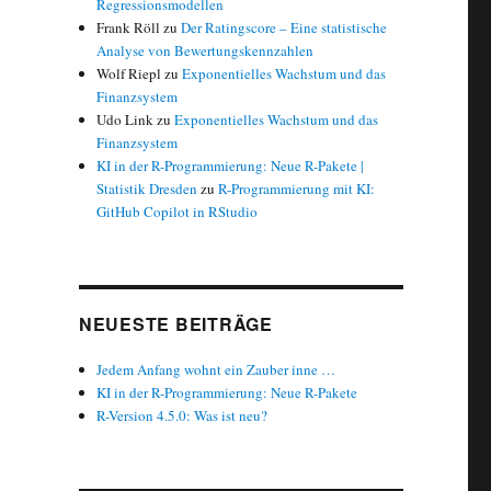
Regressionsmodellen
Frank Röll
zu
Der Ratingscore – Eine statistische
Analyse von Bewertungskennzahlen
Wolf Riepl
zu
Exponentielles Wachstum und das
Finanzsystem
Udo Link
zu
Exponentielles Wachstum und das
Finanzsystem
KI in der R-Programmierung: Neue R-Pakete |
Statistik Dresden
zu
R-Programmierung mit KI:
GitHub Copilot in RStudio
NEUESTE BEITRÄGE
Jedem Anfang wohnt ein Zauber inne …
KI in der R-Programmierung: Neue R-Pakete
R-Version 4.5.0: Was ist neu?