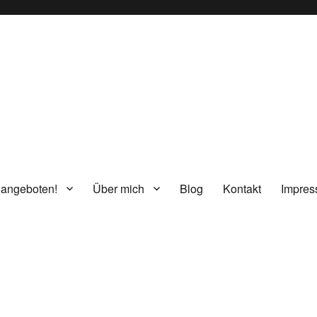
g
 angeboten!
Über mich
Blog
Kontakt
Impre