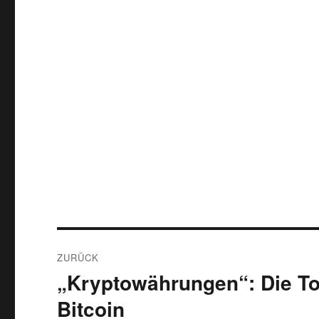
Beitragsnavigation
ZURÜCK
„Kryptowährungen“: Die Top
Vorheriger
Beitrag:
Bitcoin