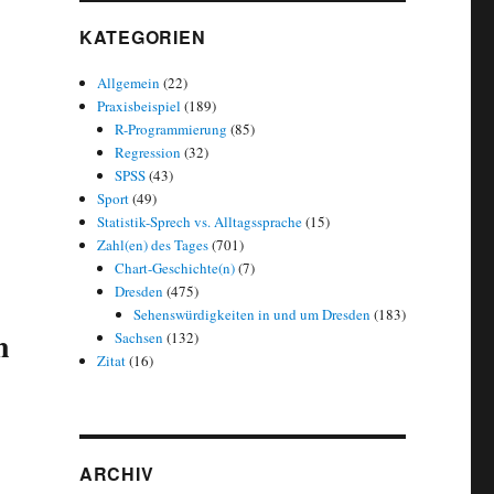
KATEGORIEN
Allgemein
(22)
Praxisbeispiel
(189)
R-Programmierung
(85)
Regression
(32)
SPSS
(43)
Sport
(49)
Statistik-Sprech vs. Alltagssprache
(15)
Zahl(en) des Tages
(701)
Chart-Geschichte(n)
(7)
Dresden
(475)
Sehenswürdigkeiten in und um Dresden
(183)
n
Sachsen
(132)
Zitat
(16)
ARCHIV