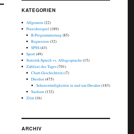
KATEGORIEN
Allgemein
(22)
Praxisbeispiel
(189)
R-Programmierung
(85)
Regression
(32)
SPSS
(43)
Sport
(49)
Statistik-Sprech vs. Alltagssprache
(15)
Zahl(en) des Tages
(701)
Chart-Geschichte(n)
(7)
Dresden
(475)
Sehenswürdigkeiten in und um Dresden
(183)
Sachsen
(132)
Zitat
(16)
ARCHIV