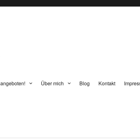
g
 angeboten!
Über mich
Blog
Kontakt
Impre