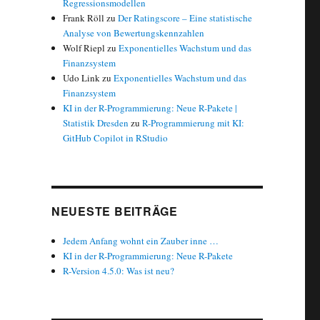
Regressionsmodellen
Frank Röll
zu
Der Ratingscore – Eine statistische
Analyse von Bewertungskennzahlen
Wolf Riepl
zu
Exponentielles Wachstum und das
Finanzsystem
Udo Link
zu
Exponentielles Wachstum und das
Finanzsystem
KI in der R-Programmierung: Neue R-Pakete |
Statistik Dresden
zu
R-Programmierung mit KI:
GitHub Copilot in RStudio
NEUESTE BEITRÄGE
Jedem Anfang wohnt ein Zauber inne …
KI in der R-Programmierung: Neue R-Pakete
R-Version 4.5.0: Was ist neu?