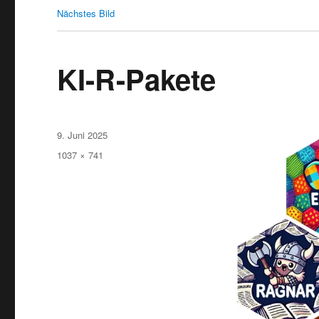
Nächstes Bild
KI-R-Pakete
Veröffentlicht
9. Juni 2025
am
Originalgröße
1037 × 741