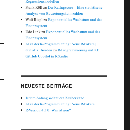
Regressionsmodellen
Frank Röll
zu
Der Ratingscore – Eine statistische
Analyse von Bewertungskennzahlen
Wolf Riepl
zu
Exponentielles Wachstum und das
Finanzsystem
Udo Link
zu
Exponentielles Wachstum und das
Finanzsystem
KI in der R-Programmierung: Neue R-Pakete |
Statistik Dresden
zu
R-Programmierung mit KI:
GitHub Copilot in RStudio
NEUESTE BEITRÄGE
Jedem Anfang wohnt ein Zauber inne …
KI in der R-Programmierung: Neue R-Pakete
R-Version 4.5.0: Was ist neu?