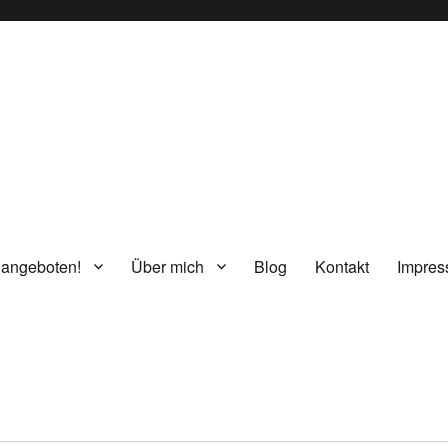
g
 angeboten!
Über mich
Blog
Kontakt
Impre