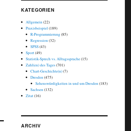
KATEGORIEN
Allgemein
(22)
Praxisbeispiel
(189)
R-Programmierung
(85)
Regression
(32)
SPSS
(43)
Sport
(49)
Statistik-Sprech vs. Alltagssprache
(15)
Zahl(en) des Tages
(701)
Chart-Geschichte(n)
(7)
Dresden
(475)
Sehenswürdigkeiten in und um Dresden
(183)
Sachsen
(132)
Zitat
(16)
ARCHIV