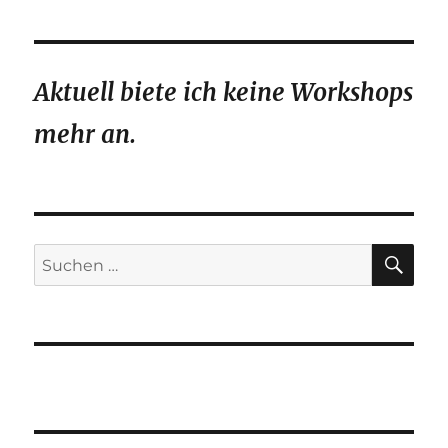
Aktuell biete ich keine Workshops
mehr an.
SU
Suchen
nach: