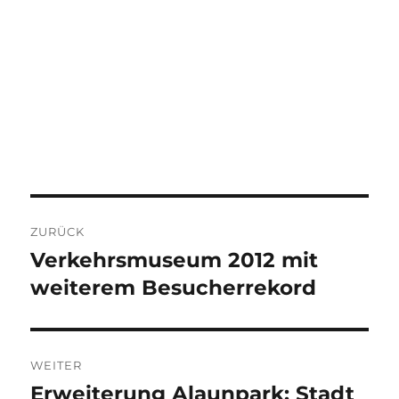
Beitragsnavigation
ZURÜCK
Verkehrsmuseum 2012 mit
Vorheriger
Beitrag:
weiterem Besucherrekord
WEITER
Erweiterung Alaunpark: Stadt
Nächster