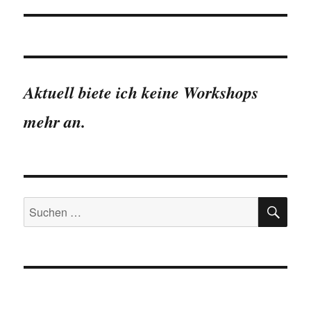
Aktuell biete ich keine Workshops
mehr an.
SU
Suchen
nach: