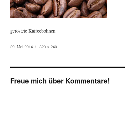
geröstete Kaffeebohnen
Veröffentlicht
Originalgröße
29. Mai 2014
320 × 240
am
Freue mich über Kommentare!