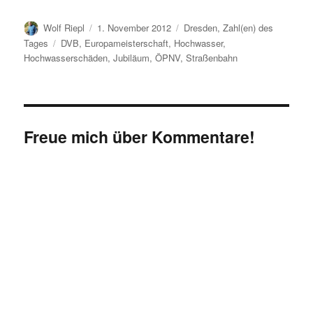
Autor
Veröffentlicht
Kategorien
Wolf Riepl
1. November 2012
Dresden
,
Zahl(en) des
am
Schlagwörter
Tages
DVB
,
Europameisterschaft
,
Hochwasser
,
Hochwasserschäden
,
Jubiläum
,
ÖPNV
,
Straßenbahn
Freue mich über Kommentare!