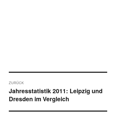
Beitragsnavigation
ZURÜCK
Jahresstatistik 2011: Leipzig und
Vorheriger
Dresden im Vergleich
Beitrag: