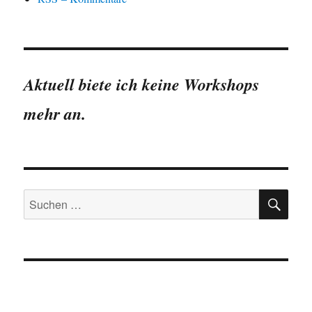
Aktuell biete ich keine Workshops
mehr an.
SU
Suchen
nach: