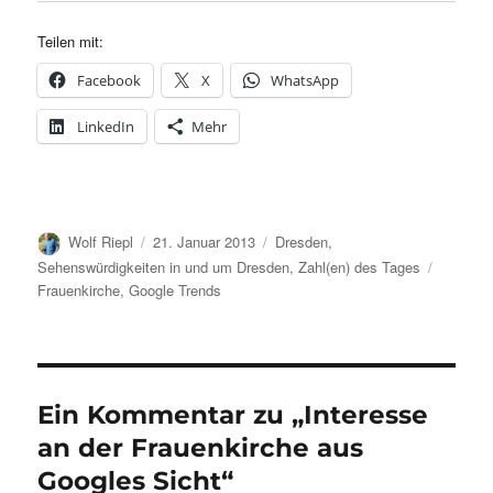
Teilen mit:
Facebook
X
WhatsApp
LinkedIn
Mehr
Autor
Veröffentlicht
Kategorien
Wolf Riepl
21. Januar 2013
Dresden
,
am
Schlagw
Sehenswürdigkeiten in und um Dresden
,
Zahl(en) des Tages
Frauenkirche
,
Google Trends
Ein Kommentar zu „Interesse
an der Frauenkirche aus
Googles Sicht“