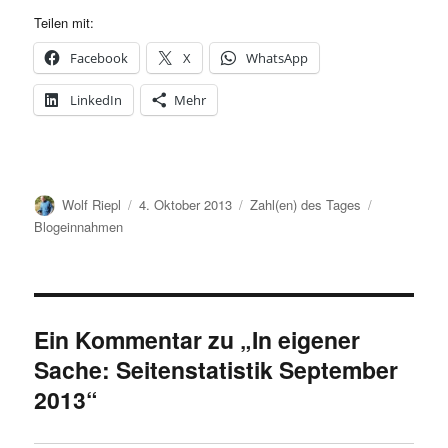
Teilen mit:
Facebook
X
WhatsApp
LinkedIn
Mehr
Autor
Veröffentlicht
Kategorien
Schlagwörte
Wolf Riepl
4. Oktober 2013
Zahl(en) des Tages
am
Blogeinnahmen
Ein Kommentar zu „In eigener
Sache: Seitenstatistik September
2013“