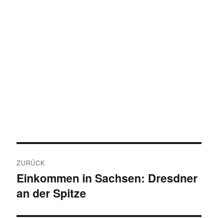
Beitragsnavigation
ZURÜCK
Einkommen in Sachsen: Dresdner
Vorheriger
an der Spitze
Beitrag: