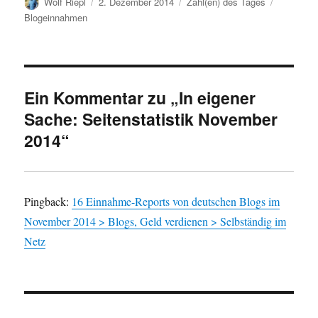
Autor
Veröffentlicht
Kategorien
Schlagwör
Wolf Riepl
2. Dezember 2014
Zahl(en) des Tages
am
Blogeinnahmen
Ein Kommentar zu „In eigener
Sache: Seitenstatistik November
2014“
Pingback:
16 Einnahme-Reports von deutschen Blogs im
November 2014 > Blogs, Geld verdienen > Selbständig im
Netz