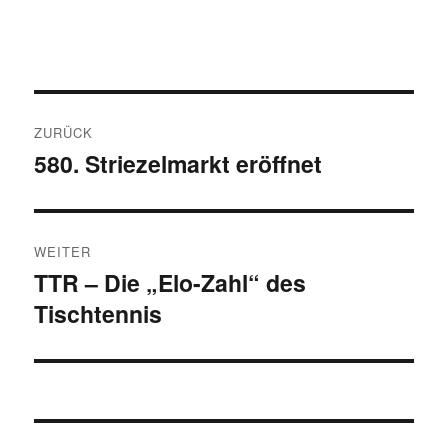
Beitragsnavigation
ZURÜCK
580. Striezelmarkt eröffnet
Vorheriger
Beitrag:
WEITER
TTR – Die „Elo-Zahl“ des
Nächster
Tischtennis
Beitrag: