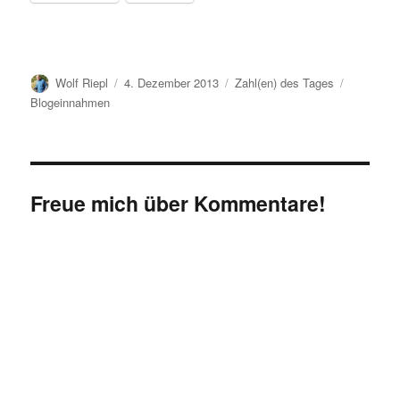
Autor
Veröffentlicht
Kategorien
Schlagwör
Wolf Riepl
4. Dezember 2013
Zahl(en) des Tages
am
Blogeinnahmen
Freue mich über Kommentare!