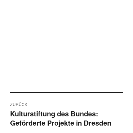
Beitragsnavigation
ZURÜCK
Kulturstiftung des Bundes:
Vorheriger
Geförderte Projekte in Dresden
Beitrag: