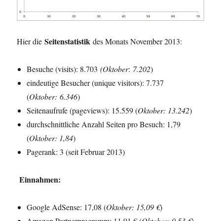
Seitenstatistik
Hier die
des Monats November 2013:
Besuche (visits): 8.703
(
Oktober
:
7.202
)
eindeutige Besucher (unique visitors): 7.737
(
Oktober
:
6.346
)
Seitenaufrufe (pageviews): 15.559 (
Oktober
: 13.242
)
durchschnittliche Anzahl Seiten pro Besuch: 1,79
(
Oktober
: 1,84
)
Pagerank: 3 (seit Februar 2013)
Einnahmen:
Google AdSense: 17,08 (
Oktober
: 15,09 €
)
Amazon Partnerprogramm: 11,91 € (
Oktober
: 0,53 €
)